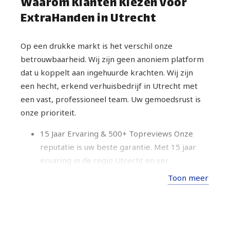
Waarom Klanten Kiezen voor
ExtraHanden in Utrecht
Op een drukke markt is het verschil onze
betrouwbaarheid. Wij zijn geen anoniem platform
dat u koppelt aan ingehuurde krachten. Wij zijn
een hecht, erkend verhuisbedrijf in Utrecht met
een vast, professioneel team. Uw gemoedsrust is
onze prioriteit.
15 Jaar Ervaring & 500+ Topreviews Onze
reputatie is uw beste garantie. Met 15 jaar
ervaring in de regio Utrecht en ver
daarbuiten, is er geen situatie die wij niet
Toon meer
hebben opgelost. Van smalle trappenhuizen
in de binnenstad tot het parkeren van een
verhuiswagen in een drukke straat; wij
hebben de expertise. Onze 500+ 5-sterren