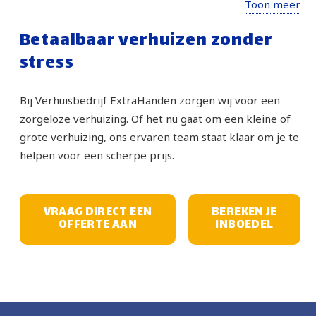
Toon meer
de grootste zorg, alsof het van ons zelf is.
Betaalbaar verhuizen zonder
Zakelijke & Kantoorverhuizingen Wij begrijpen
dat uw bedrijf moet blijven draaien. Wij bieden
stress
een efficiënte projectverhuizing met minimale
downtime, zodat u snel weer operationeel bent.
Bij Verhuisbedrijf ExtraHanden zorgen wij voor een
Seniorenverhuizingen Verhuizen naar een
zorgeloze verhuizing. Of het nu gaat om een kleine of
zorgwoning of kleinere woning vraagt om extra
grote verhuizing, ons ervaren team staat klaar om je te
aandacht. Wij nemen alle tijd en werken met
helpen voor een scherpe prijs.
respect en geduld, voor een stressvrije overgang.
Spoedverhuizingen (24/7 Service) Met spoed een
VRAAG DIRECT EEN
BEREKEN JE
betrouwbare verhuizer nodig? Bel ons dag en
OFFERTE AAN
INBOEDEL
nacht. Wij zijn dé specialist in last-minute
verhuizingen en staan (vaak binnen 1 uur) voor u
klaar.
Verhuislift Huren in Utrecht Geen gedoe in smalle
trappenhuizen. Onze verhuislift service (met