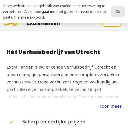
Neem contact op via
06 2828 3679
Deze website maakt gebruik van cookies om uw ervaring te
Ok
verbeteren. Als u doorgaat met het gebruiken van deze site,
Verhuisbedrijf
gaat u hiermee akkoord.
MENU
ExtraHanden
Hét Verhuisbedrijf van Utrecht
ExtraHanden is uw erkende verhuisbedrijf Utrecht en
omstreken, gespecialiseerd in een complete, zorgeloze
verhuisservice. Onze verhuizers regelen vakkundig uw
particuliere verhuizing, zakelijke verhuizing of
specialistische seniorenverhuizing. Onze service omvat
ook: inpakservice, (de)montage van meubels, beveiligde
Toon meer
opslag en woningontruiming.
Scherp en eerlijke prijzen
Zoekt u een betrouwbaar en betaalbaar verhuisbedrijf