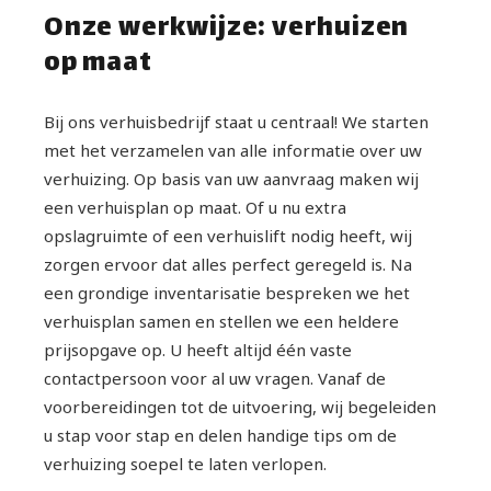
Onze werkwijze: verhuizen
reviews zijn niet zomaar een getal; ze
vertegenwoordigen 500+ unieke, stressvrije
op maat
verhuizingen en tevreden klanten. Dat is een
consistente kwaliteit die u nergens anders
Bij ons verhuisbedrijf staat u centraal! We starten
vindt.
met het verzamelen van alle informatie over uw
Ons Eigen, Vaste Verhuisteam U laat niet
verhuizing. Op basis van uw aanvraag maken wij
zomaar iemand in uw huis. Daarom werkt
een verhuisplan op maat. Of u nu extra
ExtraHanden nooit met onervaren
opslagruimte of een verhuislift nodig heeft, wij
uitzendkrachten of dagloners. U krijgt een
zorgen ervoor dat alles perfect geregeld is. Na
vast, full-time team van op elkaar
een grondige inventarisatie bespreken we het
ingespeelde professionele verhuizers over
verhuisplan samen en stellen we een heldere
de vloer. Onze medewerkers zijn (in bezit van
prijsopgave op. U heeft altijd één vaste
VOG), intern opgeleid, en behandelen uw
contactpersoon voor al uw vragen. Vanaf de
inboedel met de zorg die het verdient. Dit
voorbereidingen tot de uitvoering, wij begeleiden
betekent efficiënter, veiliger en
u stap voor stap en delen handige tips om de
betrouwbaarder verhuizen.
verhuizing soepel te laten verlopen.