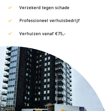
in Utrecht? Heeft u met spoed een verhuizer nodig?
Verzekerd tegen schade
Geen probleem. Als uw helpende hand in de regio
Utrecht, regelen wij ook spoedverhuizingen. Wij staan
Professioneel verhuisbedrijf
voor u klaar. Vraag direct een vrijblijvende offerte aan
en ervaar het gemak van ExtraHanden.
Verhuizen vanaf €75,-