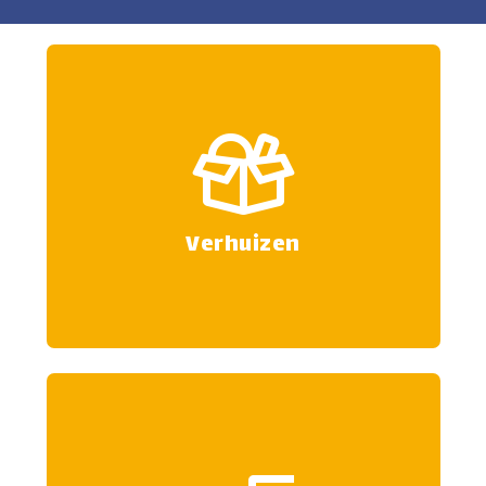
Verhuizen
Wij verhuizen vrijwel overal, dus
door heel Nederland en daarnaast
ook nog eens internationaal!
Verhuizen
Meer informatie
Ontruimen