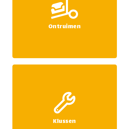
Een ontruiming kan erg stressvol
zijn. Wij helpen u graag de
ontruiming wat aangenamer te
maken.
Ontruimen
Meer informatie
Klussen
Naast onze andere diensten
zouden wij u ook kunnen helpen
met verschillende klussen en hand
en spandiensten.
Klussen
Meer informatie