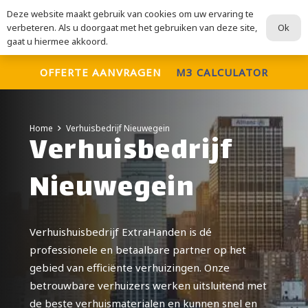
Deze website maakt gebruik van cookies om uw ervaring te
ExtraHanden
Ok
verbeteren. Als u doorgaat met het gebruiken van deze site,
Voor al uw verhuisdiensten
gaat u hiermee akkoord.
OFFERTE AANVRAGEN
M3 CALCULATOR
Home
Verhuisbedrijf Nieuwegein
Verhuisbedrijf
Nieuwegein
Verhuishuisbedrijf ExtraHanden is dé
professionele en betaalbare partner op het
gebied van efficiënte verhuizingen. Onze
betrouwbare verhuizers werken uitsluitend met
de beste verhuismaterialen en kunnen snel en