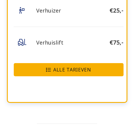
Verhuizer
€25,-
Verhuislift
€75,-
ALLE TARIEVEN