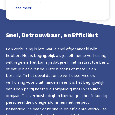
de arbeiders bij het huis volgens de planning en
Lees meer
verhuisden alles wat ik vroeg met extra zorg. Zeer
vriendelijk, altijd vragend om instructies of advies
over de beste manier om verder te gaan. Goede
prijs, ten zeerste aanbevolen, in de toekomst zal ik
Snel, Betrouwbaar, en Efficiënt
de service opnieuw gebruiken.
Een verhuizing is iets wat je snel afgehandeld wilt
hebben. Het is begrijpelijk als je zelf niet je verhuizing
wilt regelen. Het kan zijn dat je er niet in staat toe bent,
of dat je niet over de juiste wagens of materialen
beschikt. In het geval dat onze verhuisservice uw
verhuizing voor u uit handen neemt is het begrijpelijk
dat u een partij heeft die zorgvuldig met uw spullen
omgaat. Ons verhuisbedrijf in Nieuwegein heeft kundig
personeel die uw eigendommen met respect
behandeld. Ze daar onze snelle en efficiënte werkwijze