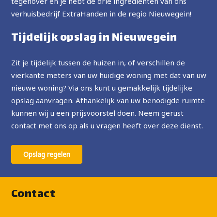
tegenover en je hebt de drie ingrediënten van ons
verhuisbedrijf ExtraHanden in de regio Nieuwegein!
Tijdelijk opslag in Nieuwegein
Zit je tijdelijk tussen de huizen in, of verschillen de
vierkante meters van uw huidige woning met dat van uw
nieuwe woning? Via ons kunt u gemakkelijk tijdelijke
opslag aanvragen. Afhankelijk van uw benodigde ruimte
kunnen wij u een prijsvoorstel doen. Neem gerust
contact met ons op als u vragen heeft over deze dienst.
Opslag regelen
Contact