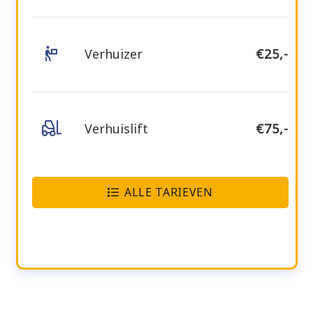
Verhuizer
€25,-
Verhuislift
€75,-
ALLE TARIEVEN