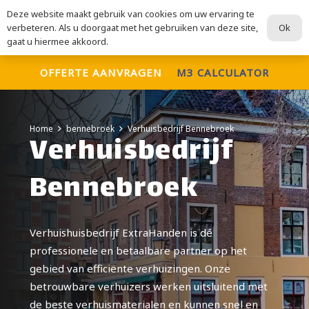
Deze website maakt gebruik van cookies om uw ervaring te
ExtraHanden
Ok
verbeteren. Als u doorgaat met het gebruiken van deze site,
Voor al uw verhuisdiensten
gaat u hiermee akkoord.
OFFERTE AANVRAGEN
M3 CALCULATOR
Home
bennebroek
Verhuisbedrijf Bennebroek
Verhuisbedrijf
Bennebroek
Verhuishuisbedrijf ExtraHanden is dé
professionele en betaalbare partner op het
gebied van efficiënte verhuizingen. Onze
betrouwbare verhuizers werken uitsluitend met
de beste verhuismaterialen en kunnen snel en