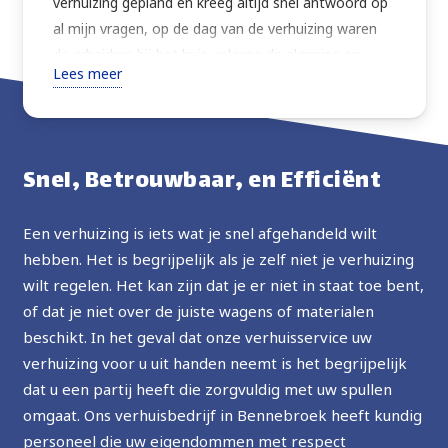
verhuizing gepland en kreeg altijd snel antwoord op
al mijn vragen, op de dag van de verhuizing waren
de arbeiders bij het huis volgens de planning en
Lees meer
verhuisden alles wat ik vroeg met extra zorg. Zeer
vriendelijk, altijd vragend om instructies of advies
over de beste manier om verder te gaan. Goede
prijs, ten zeerste aanbevolen, in de toekomst zal ik
Snel, Betrouwbaar, en Efficiënt
de service opnieuw gebruiken.
Een verhuizing is iets wat je snel afgehandeld wilt
hebben. Het is begrijpelijk als je zelf niet je verhuizing
wilt regelen. Het kan zijn dat je er niet in staat toe bent,
of dat je niet over de juiste wagens of materialen
beschikt. In het geval dat onze verhuisservice uw
verhuizing voor u uit handen neemt is het begrijpelijk
dat u een partij heeft die zorgvuldig met uw spullen
omgaat. Ons verhuisbedrijf in Bennebroek heeft kundig
personeel die uw eigendommen met respect