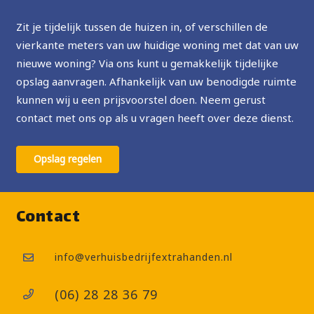
Zit je tijdelijk tussen de huizen in, of verschillen de
vierkante meters van uw huidige woning met dat van uw
nieuwe woning? Via ons kunt u gemakkelijk tijdelijke
opslag aanvragen. Afhankelijk van uw benodigde ruimte
kunnen wij u een prijsvoorstel doen. Neem gerust
contact met ons op als u vragen heeft over deze dienst.
Opslag regelen
Contact
info@verhuisbedrijfextrahanden.nl
(06) 28 28 36 79