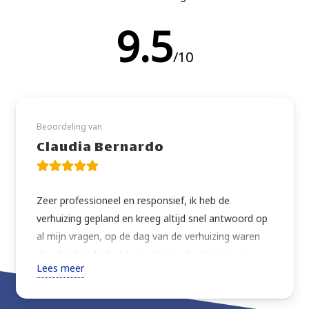
9.5
/10
Beoordeling van
Claudia Bernardo
Zeer professioneel en responsief, ik heb de
verhuizing gepland en kreeg altijd snel antwoord op
al mijn vragen, op de dag van de verhuizing waren
de arbeiders bij het huis volgens de planning en
Lees meer
verhuisden alles wat ik vroeg met extra zorg. Zeer
vriendelijk, altijd vragend om instructies of advies
over de beste manier om verder te gaan. Goede