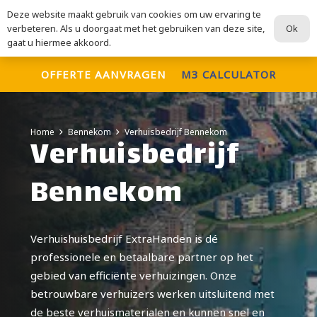
Deze website maakt gebruik van cookies om uw ervaring te
ExtraHanden
Ok
verbeteren. Als u doorgaat met het gebruiken van deze site,
Voor al uw verhuisdiensten
gaat u hiermee akkoord.
OFFERTE AANVRAGEN
M3 CALCULATOR
Home
Bennekom
Verhuisbedrijf Bennekom
Verhuisbedrijf
Bennekom
Verhuishuisbedrijf ExtraHanden is dé
professionele en betaalbare partner op het
gebied van efficiënte verhuizingen. Onze
betrouwbare verhuizers werken uitsluitend met
de beste verhuismaterialen en kunnen snel en