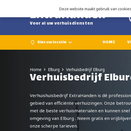
ExtraHanden
Deze website maakt gebruik van cookies 
Voor al uw verhuisdiensten
Kies uw locatie
HOME
V
Home
Elburg
Verhuisbedrijf Elburg
Verhuisbedrijf Elbu
Verhuishuisbedrijf ExtraHanden is dé professio
gebied van efficiënte verhuizingen. Onze betro
met de beste verhuismaterialen en kunnen snel 
omgeving van Elburg . Neem gratis en vrijblijve
onze scherpe tarieven.