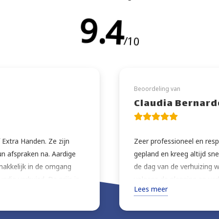
9.5
/10
Beoordeling van
Claudia Bernard
 Extra Handen. Ze zijn
Zeer professioneel en resp
un afspraken na. Aardige
gepland en kreeg altijd sn
makkelijk in de omgang
de dag van de verhuizing w
undig verhuisd. De prijs is
volgens de planning en ver
Lees meer
lij dat ik dit bedrijf heb
extra zorg. Zeer vriendelijk
 ze nog wat kleine klusjes
advies over de beste mani
afgevoerd., wat wil een
prijs, ten zeerste aanbevol