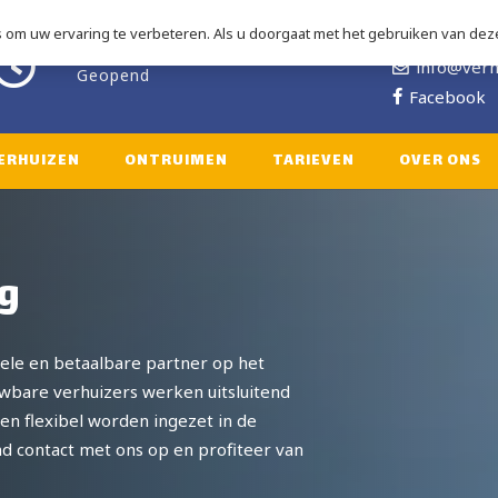
om uw ervaring te verbeteren. Als u doorgaat met het gebruiken van deze
06 2828 3
ma-za: 08.00 – 18.00
info@verh
Geopend
Facebook
ERHUIZEN
ONTRUIMEN
TARIEVEN
OVER ONS
rg
nele en betaalbare partner op het
uwbare verhuizers werken uitsluitend
en flexibel worden ingezet in de
nd contact met ons op en profiteer van