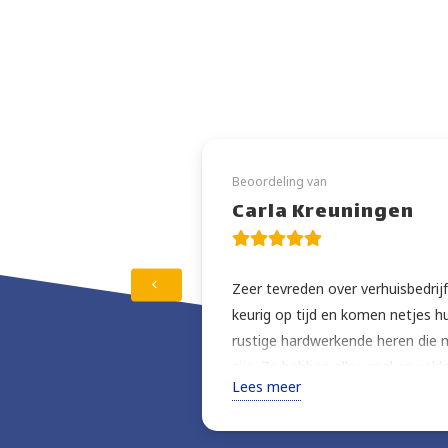
Beoordeling van
Carla Kreuningen
Zeer tevreden over verhuisbedrijf
keurig op tijd en komen netjes h
rustige hardwerkende heren die 
zijn. Ze hebben alles snel en vakk
Lees meer
ook nog eens zeer gunstig. Ik ben b
gekozen. Na de verhuizing hebben
in het huis gedaan en alle dozen 