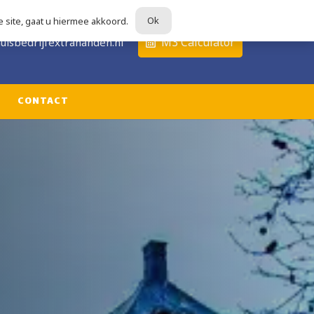
Ok
 site, gaat u hiermee akkoord.
679
M3 Calculator
uisbedrijfextrahanden.nl
CONTACT