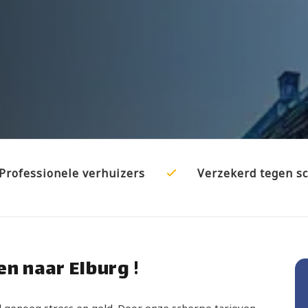
Professionele verhuizers
Verzekerd tegen s
n naar Elburg !
al genoeg stress en geld. Door onze scherpe tarieven