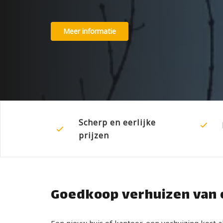
Meer informatie
Scherp en eerlijke
prijzen
Goedkoop verhuizen van e
Een nieuw huis of kantoor, een verhuizing kost 