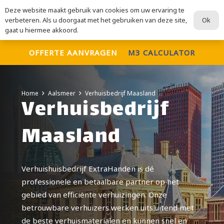
Deze website maakt gebruik van cookies om uw ervaring te
ExtraHanden
Ok
verbeteren. Als u doorgaat met het gebruiken van deze site,
Voor al uw verhuisdiensten
gaat u hiermee akkoord.
OFFERTE AANVRAGEN
M3 CALCULATOR
Home
Aalsmeer
Verhuisbedrijf Maasland
Verhuisbedrijf
Maasland
Verhuishuisbedrijf ExtraHanden is dé
professionele en betaalbare partner op het
gebied van efficiënte verhuizingen. Onze
betrouwbare verhuizers werken uitsluitend met
de beste verhuismaterialen en kunnen snel en