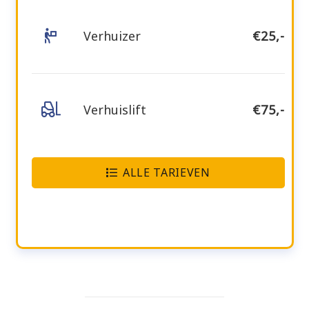
Verhuizer
€25,-
Verhuislift
€75,-
ALLE TARIEVEN