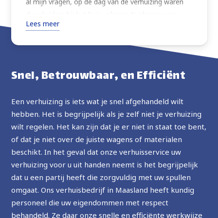
al mijn vragen, op de dag van de verhuizing waren
de arbeiders bij het huis volgens de planning en
Lees meer
verhuisden alles wat ik vroeg met extra zorg. Zeer
vriendelijk, altijd vragend om instructies of advies
over de beste manier om verder te gaan. Goede
prijs, ten zeerste aanbevolen, in de toekomst zal ik
Snel, Betrouwbaar, en Efficiënt
de service opnieuw gebruiken.
Een verhuizing is iets wat je snel afgehandeld wilt
hebben. Het is begrijpelijk als je zelf niet je verhuizing
wilt regelen. Het kan zijn dat je er niet in staat toe bent,
of dat je niet over de juiste wagens of materialen
beschikt. In het geval dat onze verhuisservice uw
verhuizing voor u uit handen neemt is het begrijpelijk
dat u een partij heeft die zorgvuldig met uw spullen
omgaat. Ons verhuisbedrijf in Maasland heeft kundig
personeel die uw eigendommen met respect
behandeld. Ze daar onze snelle en efficiënte werkwijze