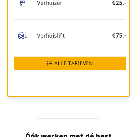
Verhuizer
€25,-
Verhuislift
€75,-
ALLE TARIEVEN