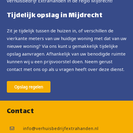
verhuisbedrijf ExtraHanden in de regio Mijdrecht!
Tijdelijk opslag in Mijdrecht
Zit je tijdelijk tussen de huizen in, of verschillen de
vierkante meters van uw huidige woning met dat van uw
nieuwe woning? Via ons kunt u gemakkelijk tijdelijke
opslag aanvragen. Afhankelijk van uw benodigde ruimte
kunnen wij u een prijsvoorstel doen. Neem gerust
contact met ons op als u vragen heeft over deze dienst.
Opslag regelen
Contact
info@verhuisbedrijfextrahanden.nl