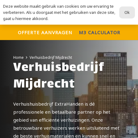
Deze website maakt gebruik van cookies om uw ervaring te
ExtraHanden
Ok
verbeteren. Als u doorgaat met het gebruiken van deze site,
Voor al uw verhuisdiensten
gaat u hiermee akkoord.
OFFERTE AANVRAGEN
M3 CALCULATOR
Home
Verhuisbedrijf Mijdrecht
Verhuisbedrijf
Mijdrecht
Verhuishuisbedrijf ExtraHanden is dé
professionele en betaalbare partner op het
gebied van efficiënte verhuizingen. Onze
betrouwbare verhuizers werken uitsluitend met
de beste verhuismaterialen en kunnen snel en