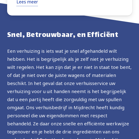
Lees meer
verhuisden alles wat ik vroeg met extra zorg. Zeer
vriendelijk, altijd vragend om instructies of advies
over de beste manier om verder te gaan. Goede
prijs, ten zeerste aanbevolen, in de toekomst zal ik
Snel, Betrouwbaar, en Efficiënt
de service opnieuw gebruiken.
Een verhuizing is iets wat je snel afgehandeld wilt
hebben. Het is begrijpelijk als je zelf niet je verhuizing
wilt regelen. Het kan zijn dat je er niet in staat toe bent,
of dat je niet over de juiste wagens of materialen
beschikt. In het geval dat onze verhuisservice uw
verhuizing voor u uit handen neemt is het begrijpelijk
dat u een partij heeft die zorgvuldig met uw spullen
omgaat. Ons verhuisbedrijf in Mijdrecht heeft kundig
personeel die uw eigendommen met respect
behandeld. Ze daar onze snelle en efficiënte werkwijze
tegenover en je hebt de drie ingrediënten van ons