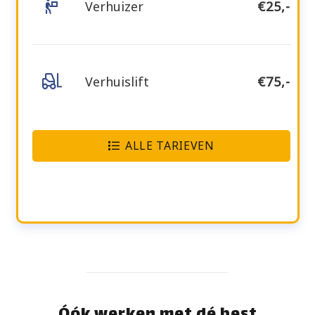
Verhuizer
€25,-
Verhuislift
€75,-
ALLE TARIEVEN