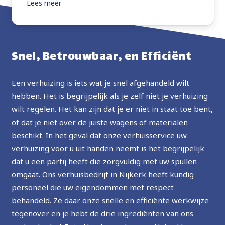
Lees meer
verhuisden alles wat ik vroeg met extra zorg. Zeer
vriendelijk, altijd vragend om instructies of advies
over de beste manier om verder te gaan. Goede
prijs, ten zeerste aanbevolen, in de toekomst zal ik
Snel, Betrouwbaar, en Efficiënt
de service opnieuw gebruiken.
Een verhuizing is iets wat je snel afgehandeld wilt
hebben. Het is begrijpelijk als je zelf niet je verhuizing
wilt regelen. Het kan zijn dat je er niet in staat toe bent,
of dat je niet over de juiste wagens of materialen
beschikt. In het geval dat onze verhuisservice uw
verhuizing voor u uit handen neemt is het begrijpelijk
dat u een partij heeft die zorgvuldig met uw spullen
omgaat. Ons verhuisbedrijf in Nijkerk heeft kundig
personeel die uw eigendommen met respect
behandeld. Ze daar onze snelle en efficiënte werkwijze
tegenover en je hebt de drie ingrediënten van ons