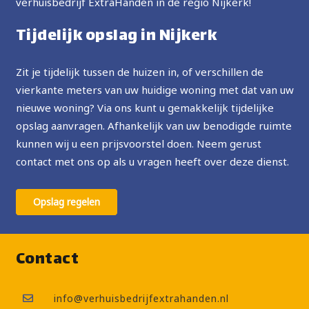
verhuisbedrijf ExtraHanden in de regio Nijkerk!
Tijdelijk opslag in Nijkerk
Zit je tijdelijk tussen de huizen in, of verschillen de
vierkante meters van uw huidige woning met dat van uw
nieuwe woning? Via ons kunt u gemakkelijk tijdelijke
opslag aanvragen. Afhankelijk van uw benodigde ruimte
kunnen wij u een prijsvoorstel doen. Neem gerust
contact met ons op als u vragen heeft over deze dienst.
Opslag regelen
Contact
info@verhuisbedrijfextrahanden.nl