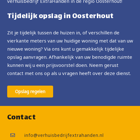
verhuisbedrijf ExtraHanden in de regio Oosterhout!
Tijdelijk opslag in Oosterhout
Zit je tijdelijk tussen de huizen in, of verschillen de
vierkante meters van uw huidige woning met dat van uw
nieuwe woning? Via ons kunt u gemakkelijk tijdelijke
opslag aanvragen. Afhankelijk van uw benodigde ruimte
kunnen wij u een prijsvoorstel doen. Neem gerust
contact met ons op als u vragen heeft over deze dienst.
Opslag regelen
Contact
info@verhuisbedrijfextrahanden.nl