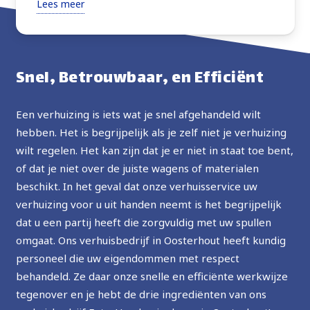
Lees meer
verhuisden alles wat ik vroeg met extra zorg. Zeer
vriendelijk, altijd vragend om instructies of advies
over de beste manier om verder te gaan. Goede
prijs, ten zeerste aanbevolen, in de toekomst zal ik
Snel, Betrouwbaar, en Efficiënt
de service opnieuw gebruiken.
Een verhuizing is iets wat je snel afgehandeld wilt
hebben. Het is begrijpelijk als je zelf niet je verhuizing
wilt regelen. Het kan zijn dat je er niet in staat toe bent,
of dat je niet over de juiste wagens of materialen
beschikt. In het geval dat onze verhuisservice uw
verhuizing voor u uit handen neemt is het begrijpelijk
dat u een partij heeft die zorgvuldig met uw spullen
omgaat. Ons verhuisbedrijf in Oosterhout heeft kundig
personeel die uw eigendommen met respect
behandeld. Ze daar onze snelle en efficiënte werkwijze
tegenover en je hebt de drie ingrediënten van ons