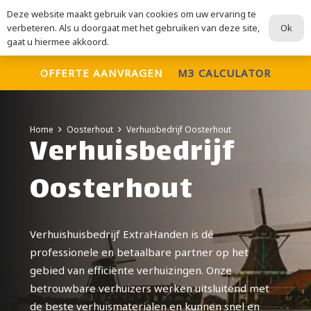
Deze website maakt gebruik van cookies om uw ervaring te
ExtraHanden
Ok
verbeteren. Als u doorgaat met het gebruiken van deze site,
Voor al uw verhuisdiensten
gaat u hiermee akkoord.
OFFERTE AANVRAGEN
M3 CALCULATOR
Home
Oosterhout
Verhuisbedrijf Oosterhout
Verhuisbedrijf
Oosterhout
Verhuishuisbedrijf ExtraHanden is dé
professionele en betaalbare partner op het
gebied van efficiënte verhuizingen. Onze
betrouwbare verhuizers werken uitsluitend met
de beste verhuismaterialen en kunnen snel en