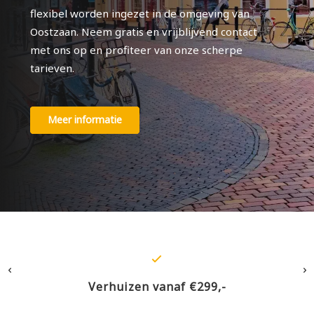
flexibel worden ingezet in de omgeving van
Oostzaan. Neem gratis en vrijblijvend contact
met ons op en profiteer van onze scherpe
tarieven.
Meer informatie
erhuizen vanaf €299,-
Verzek