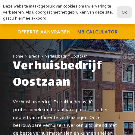
Deze website maakt gebruik van cookies om uw ervaring te
ExtraHanden
Ok
verbeteren. Als u doorgaat met het gebruiken van deze site,
Voor al uw verhuisdiensten
gaat u hiermee akkoord.
OFFERTE AANVRAGEN
M3 CALCULATOR
Home
Breda
Verhuisbedrijf Oostzaan
Verhuisbedrijf
Oostzaan
Verhuishuisbedrijf ExtraHanden is dé
professionele en betaalbare partner op het
gebied van efficiënte verhuizingen. Onze
betrouwbare verhuizers werken uitsluitend met
de beste verhuismaterialen en kunnen snel en