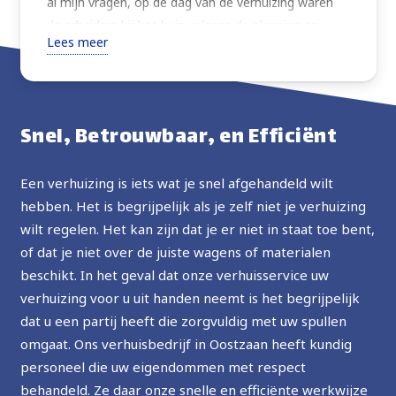
al mijn vragen, op de dag van de verhuizing waren
de arbeiders bij het huis volgens de planning en
Lees meer
verhuisden alles wat ik vroeg met extra zorg. Zeer
vriendelijk, altijd vragend om instructies of advies
over de beste manier om verder te gaan. Goede
prijs, ten zeerste aanbevolen, in de toekomst zal ik
Snel, Betrouwbaar, en Efficiënt
de service opnieuw gebruiken.
Een verhuizing is iets wat je snel afgehandeld wilt
hebben. Het is begrijpelijk als je zelf niet je verhuizing
wilt regelen. Het kan zijn dat je er niet in staat toe bent,
of dat je niet over de juiste wagens of materialen
beschikt. In het geval dat onze verhuisservice uw
verhuizing voor u uit handen neemt is het begrijpelijk
dat u een partij heeft die zorgvuldig met uw spullen
omgaat. Ons verhuisbedrijf in Oostzaan heeft kundig
personeel die uw eigendommen met respect
behandeld. Ze daar onze snelle en efficiënte werkwijze