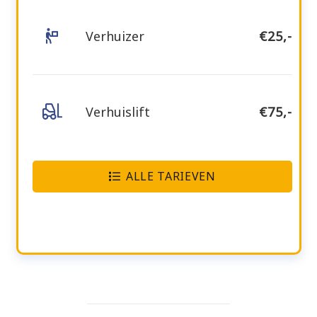
Verhuizer
€25,-
Verhuislift
€75,-
ALLE TARIEVEN