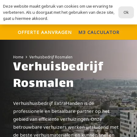
Deze website maakt gebruik van cookies om uw ervaring te
ExtraHanden
Ok
verbeteren. Als u doorgaat met het gebruiken van deze site,
Voor al uw verhuisdiensten
gaat u hiermee akkoord.
OFFERTE AANVRAGEN
M3 CALCULATOR
Home
Verhuisbedrijf Rosmalen
Verhuisbedrijf
Rosmalen
Verhuishuisbedrijf ExtraHanden is dé
professionele en betaalbare partner op het
gebied van efficiënte verhuizingen. Onze
betrouwbare verhuizers werken uitsluitend met
de beste verhuismaterialen en kunnen snel en