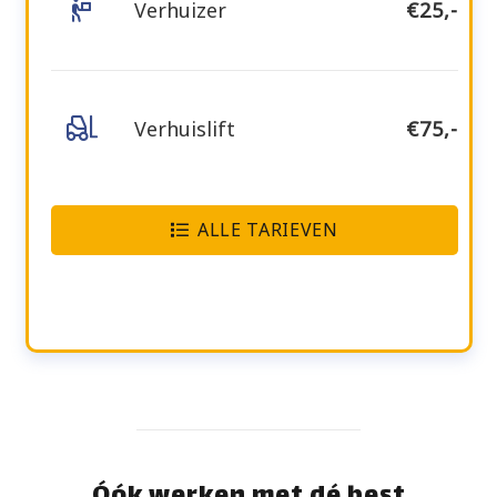
Verhuizer
€25,-
Verhuislift
€75,-
ALLE TARIEVEN