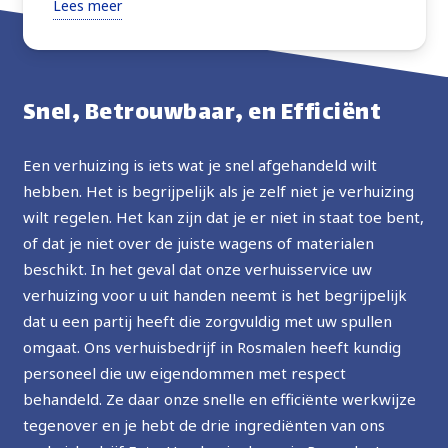
Lees meer
verhuisden alles wat ik vroeg met extra zorg. Zeer
vriendelijk, altijd vragend om instructies of advies
over de beste manier om verder te gaan. Goede
prijs, ten zeerste aanbevolen, in de toekomst zal ik
Snel, Betrouwbaar, en Efficiënt
de service opnieuw gebruiken.
Een verhuizing is iets wat je snel afgehandeld wilt
hebben. Het is begrijpelijk als je zelf niet je verhuizing
wilt regelen. Het kan zijn dat je er niet in staat toe bent,
of dat je niet over de juiste wagens of materialen
beschikt. In het geval dat onze verhuisservice uw
verhuizing voor u uit handen neemt is het begrijpelijk
dat u een partij heeft die zorgvuldig met uw spullen
omgaat. Ons verhuisbedrijf in Rosmalen heeft kundig
personeel die uw eigendommen met respect
behandeld. Ze daar onze snelle en efficiënte werkwijze
tegenover en je hebt de drie ingrediënten van ons