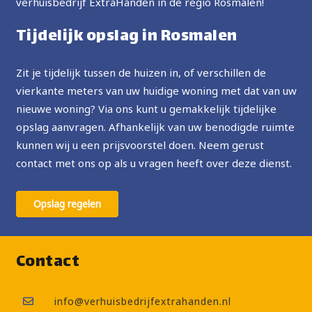
verhuisbedrijf ExtraHanden in de regio Rosmalen!
Tijdelijk opslag in Rosmalen
Zit je tijdelijk tussen de huizen in, of verschillen de
vierkante meters van uw huidige woning met dat van uw
nieuwe woning? Via ons kunt u gemakkelijk tijdelijke
opslag aanvragen. Afhankelijk van uw benodigde ruimte
kunnen wij u een prijsvoorstel doen. Neem gerust
contact met ons op als u vragen heeft over deze dienst.
Opslag regelen
Contact
info@verhuisbedrijfextrahanden.nl