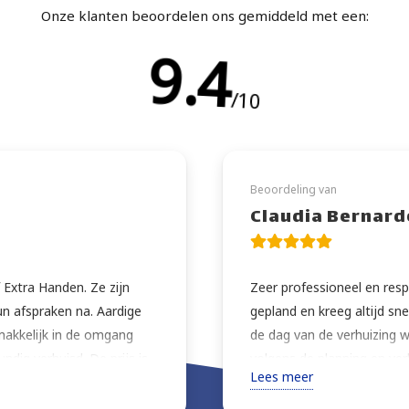
Onze klanten beoordelen ons gemiddeld met een:
9.5
/10
Beoordeling van
Claudia Bernard
 Extra Handen. Ze zijn
Zeer professioneel en resp
un afspraken na. Aardige
gepland en kreeg altijd sn
makkelijk in de omgang
de dag van de verhuizing w
undig verhuisd. De prijs is
volgens de planning en ver
Lees meer
lij dat ik dit bedrijf heb
extra zorg. Zeer vriendelijk
 ze nog wat kleine klusjes
advies over de beste mani