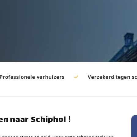
Professionele verhuizers
Verzekerd tegen s
n naar Schiphol !
al genoeg stress en geld. Door onze scherpe tarieven