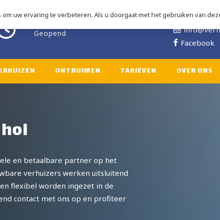
om uw ervaring te verbeteren. Als u doorgaat met het gebruiken van deze
06 2828 3
ma-za: 08.00 – 18.00
info@verh
Geopend
Facebook
ERHUIZEN
ONTRUIMEN
TARIEVEN
OVER ONS
phol
nele en betaalbare partner op het
uwbare verhuizers werken uitsluitend
en flexibel worden ingezet in de
vend contact met ons op en profiteer