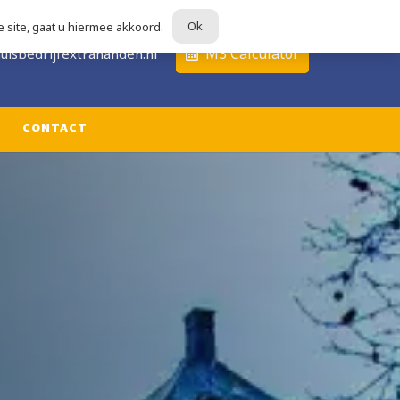
Ok
 site, gaat u hiermee akkoord.
679
M3 Calculator
uisbedrijfextrahanden.nl
CONTACT