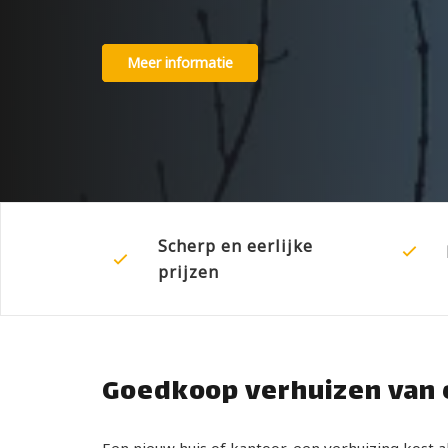
Meer informatie
Scherp en eerlijke
prijzen
Goedkoop verhuizen van e
Een nieuw huis of kantoor, een verhuizing kost 