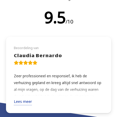
9.5
/10
Beoordeling van
Claudia Bernardo
Zeer professioneel en responsief, ik heb de
verhuizing gepland en kreeg altijd snel antwoord op
al mijn vragen, op de dag van de verhuizing waren
de arbeiders bij het huis volgens de planning en
Lees meer
verhuisden alles wat ik vroeg met extra zorg. Zeer
vriendelijk, altijd vragend om instructies of advies
over de beste manier om verder te gaan. Goede