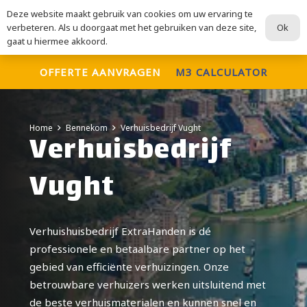
Deze website maakt gebruik van cookies om uw ervaring te
ExtraHanden
Ok
verbeteren. Als u doorgaat met het gebruiken van deze site,
Voor al uw verhuisdiensten
gaat u hiermee akkoord.
OFFERTE AANVRAGEN
M3 CALCULATOR
Home
Bennekom
Verhuisbedrijf Vught
Verhuisbedrijf
Vught
Verhuishuisbedrijf ExtraHanden is dé
professionele en betaalbare partner op het
gebied van efficiënte verhuizingen. Onze
betrouwbare verhuizers werken uitsluitend met
de beste verhuismaterialen en kunnen snel en