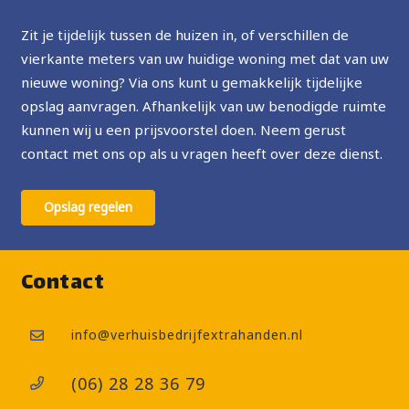
Zit je tijdelijk tussen de huizen in, of verschillen de
vierkante meters van uw huidige woning met dat van uw
nieuwe woning? Via ons kunt u gemakkelijk tijdelijke
opslag aanvragen. Afhankelijk van uw benodigde ruimte
kunnen wij u een prijsvoorstel doen. Neem gerust
contact met ons op als u vragen heeft over deze dienst.
Opslag regelen
Contact
info@verhuisbedrijfextrahanden.nl
(06) 28 28 36 79