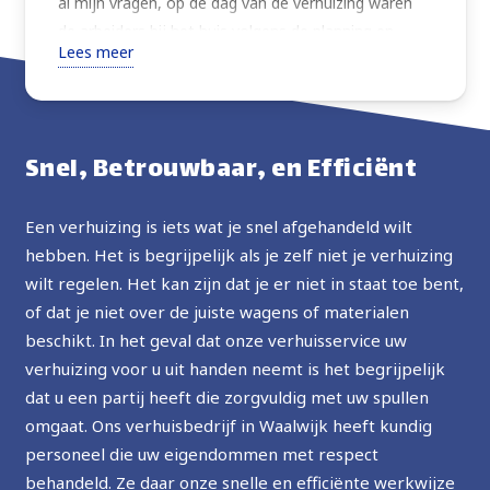
al mijn vragen, op de dag van de verhuizing waren
de arbeiders bij het huis volgens de planning en
Lees meer
verhuisden alles wat ik vroeg met extra zorg. Zeer
vriendelijk, altijd vragend om instructies of advies
over de beste manier om verder te gaan. Goede
prijs, ten zeerste aanbevolen, in de toekomst zal ik
Snel, Betrouwbaar, en Efficiënt
de service opnieuw gebruiken.
Een verhuizing is iets wat je snel afgehandeld wilt
hebben. Het is begrijpelijk als je zelf niet je verhuizing
wilt regelen. Het kan zijn dat je er niet in staat toe bent,
of dat je niet over de juiste wagens of materialen
beschikt. In het geval dat onze verhuisservice uw
verhuizing voor u uit handen neemt is het begrijpelijk
dat u een partij heeft die zorgvuldig met uw spullen
omgaat. Ons verhuisbedrijf in Waalwijk heeft kundig
personeel die uw eigendommen met respect
behandeld. Ze daar onze snelle en efficiënte werkwijze