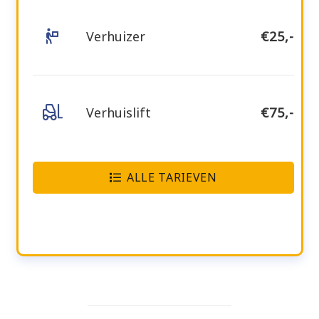
Verhuizer
€25,-
Verhuislift
€75,-
ALLE TARIEVEN