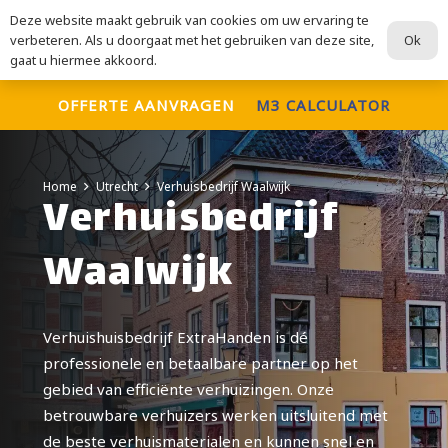
Deze website maakt gebruik van cookies om uw ervaring te
ExtraHanden
Ok
verbeteren. Als u doorgaat met het gebruiken van deze site,
Voor al uw verhuisdiensten
gaat u hiermee akkoord.
OFFERTE AANVRAGEN
M3 CALCULATOR
Home
Utrecht
Verhuisbedrijf Waalwijk
Verhuisbedrijf
Waalwijk
Verhuishuisbedrijf ExtraHanden is dé
professionele en betaalbare partner op het
gebied van efficiënte verhuizingen. Onze
betrouwbare verhuizers werken uitsluitend met
de beste verhuismaterialen en kunnen snel en