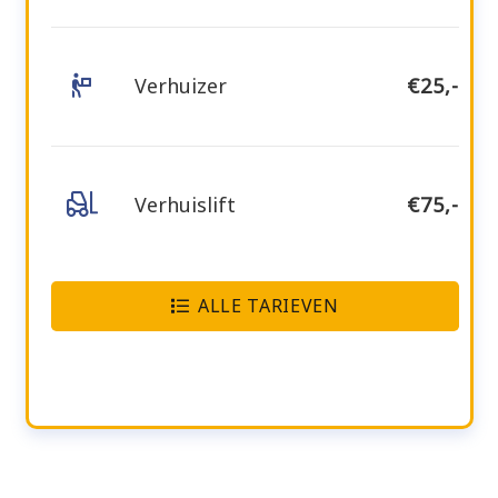
Verhuizer
€25,-
Verhuislift
€75,-
ALLE TARIEVEN