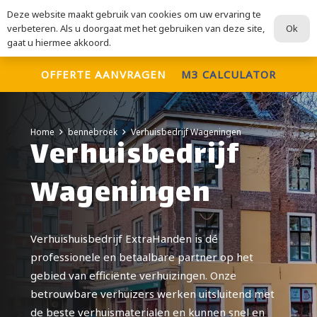
Deze website maakt gebruik van cookies om uw ervaring te
ExtraHanden
Ok
verbeteren. Als u doorgaat met het gebruiken van deze site,
Voor al uw verhuisdiensten
gaat u hiermee akkoord.
OFFERTE AANVRAGEN
M3 CALCULATOR
Home
bennebroek
Verhuisbedrijf Wageningen
Verhuisbedrijf
Wageningen
Verhuishuisbedrijf ExtraHanden is dé
professionele en betaalbare partner op het
gebied van efficiënte verhuizingen. Onze
betrouwbare verhuizers werken uitsluitend met
de beste verhuismaterialen en kunnen snel en