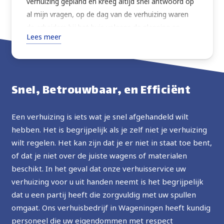
verhuizing gepland en kreeg altijd snel antwoord op
al mijn vragen, op de dag van de verhuizing waren
de arbeiders bij het huis volgens de planning en
Lees meer
verhuisden alles wat ik vroeg met extra zorg. Zeer
vriendelijk, altijd vragend om instructies of advies
over de beste manier om verder te gaan. Goede
prijs, ten zeerste aanbevolen, in de toekomst zal ik
Snel, Betrouwbaar, en Efficiënt
de service opnieuw gebruiken.
Een verhuizing is iets wat je snel afgehandeld wilt
hebben. Het is begrijpelijk als je zelf niet je verhuizing
wilt regelen. Het kan zijn dat je er niet in staat toe bent,
of dat je niet over de juiste wagens of materialen
beschikt. In het geval dat onze verhuisservice uw
verhuizing voor u uit handen neemt is het begrijpelijk
dat u een partij heeft die zorgvuldig met uw spullen
omgaat. Ons verhuisbedrijf in Wageningen heeft kundig
personeel die uw eigendommen met respect