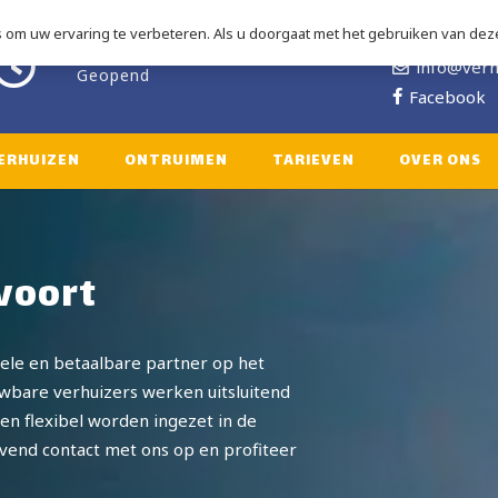
om uw ervaring te verbeteren. Als u doorgaat met het gebruiken van deze
06 2828 3
ma-za: 08.00 – 18.00
info@verh
Geopend
Facebook
ERHUIZEN
ONTRUIMEN
TARIEVEN
OVER ONS
voort
nele en betaalbare partner op het
uwbare verhuizers werken uitsluitend
en flexibel worden ingezet in de
jvend contact met ons op en profiteer