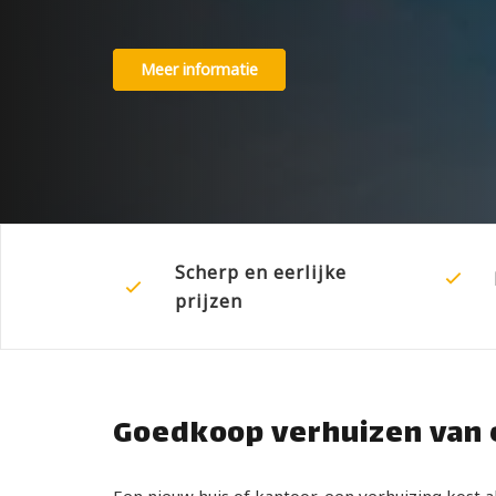
Meer informatie
Scherp en eerlijke
prijzen
Goedkoop verhuizen van 
Een nieuw huis of kantoor, een verhuizing kost 