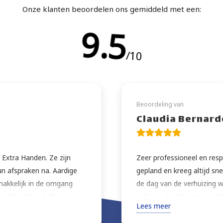
Onze klanten beoordelen ons gemiddeld met een:
9.5
/10
Beoordeling van
Claudia Bernard
 Extra Handen. Ze zijn
Zeer professioneel en resp
un afspraken na. Aardige
gepland en kreeg altijd sn
makkelijk in de omgang
de dag van de verhuizing w
undig verhuisd. De prijs is
volgens de planning en ver
Lees meer
lij dat ik dit bedrijf heb
extra zorg. Zeer vriendelijk
 ze nog wat kleine klusjes
advies over de beste mani