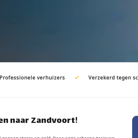
Professionele verhuizers
Verzekerd tegen s
en naar Zandvoort!
al genoeg stress en geld. Door onze scherpe tarieven