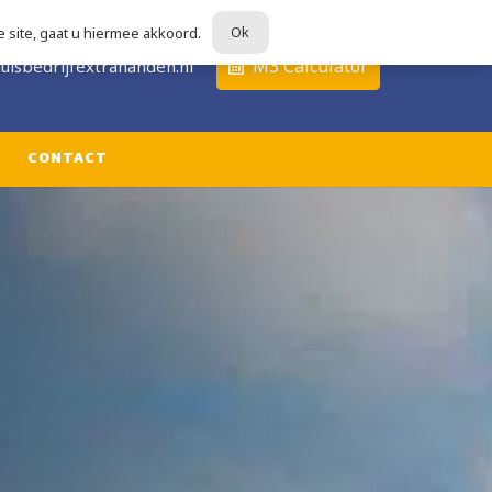
Ok
 site, gaat u hiermee akkoord.
679
M3 Calculator
uisbedrijfextrahanden.nl
CONTACT