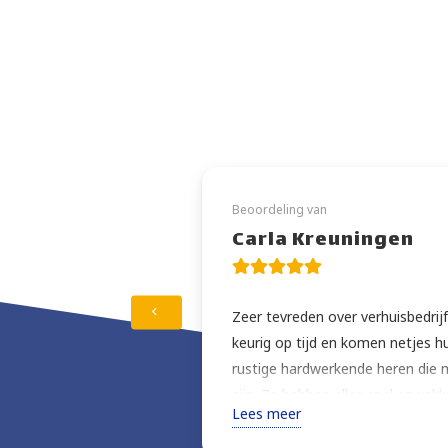
Beoordeling van
Carla Kreuningen
Zeer tevreden over verhuisbedrijf
keurig op tijd en komen netjes h
rustige hardwerkende heren die 
zijn. Ze hebben alles snel en vakk
Lees meer
ook nog eens zeer gunstig. Ik ben b
gekozen. Na de verhuizing hebben