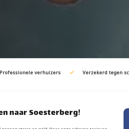
Professionele verhuizers
Verzekerd tegen s
en naar Soesterberg!
al genoeg stress en geld. Door onze scherpe tarieven