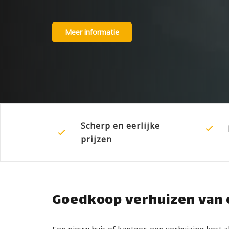
Meer informatie
Scherp en eerlijke
prijzen
Goedkoop verhuizen van 
Een nieuw huis of kantoor, een verhuizing kost 