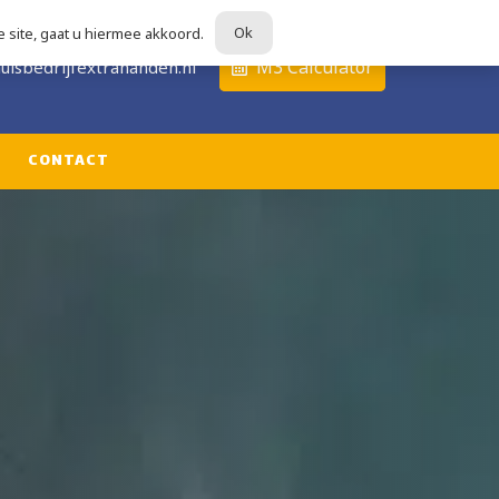
Ok
 site, gaat u hiermee akkoord.
679
M3 Calculator
uisbedrijfextrahanden.nl
CONTACT