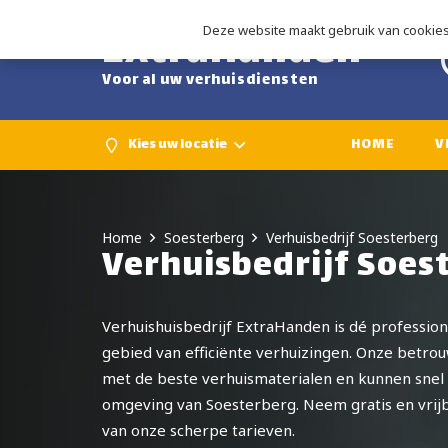
ExtraHanden
Deze website maakt gebruik van cookies 
Voor al uw verhuisdiensten
Kies uw locatie
HOME
V
Home
Soesterberg
Verhuisbedrijf Soesterberg
Verhuisbedrijf Soes
Verhuishuisbedrijf ExtraHanden is dé professio
gebied van efficiënte verhuizingen. Onze betro
met de beste verhuismaterialen en kunnen snel 
omgeving van Soesterberg. Neem gratis en vrijb
van onze scherpe tarieven.