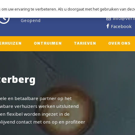
om uw ervaring te verbeteren. Als u doorgaat met het gebruiken van deze
06 2828 3
ma-za: 08.00 – 18.00
info@verh
Geopend
Facebook
ERHUIZEN
ONTRUIMEN
TARIEVEN
OVER ONS
terberg
nele en betaalbare partner op het
uwbare verhuizers werken uitsluitend
en flexibel worden ingezet in de
lijvend contact met ons op en profiteer