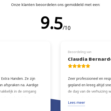
Onze klanten beoordelen ons gemiddeld met een:
9.5
/10
Beoordeling van
Claudia Bernard
 Extra Handen. Ze zijn
Zeer professioneel en resp
un afspraken na. Aardige
gepland en kreeg altijd sn
makkelijk in de omgang
de dag van de verhuizing w
undig verhuisd. De prijs is
volgens de planning en ver
Lees meer
lij dat ik dit bedrijf heb
extra zorg. Zeer vriendelijk
 ze nog wat kleine klusjes
advies over de beste mani